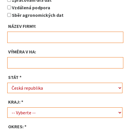
Zpracování GIS dat
Vzdálená podpora
Sběr agronomických dat
NÁZEV FIRMY:
VÝMĚRA V HA:
STÁT *
KRAJ: *
OKRES: *