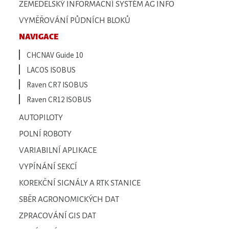
ZEMĚDĚLSKÝ INFORMAČNÍ SYSTÉM AG INFO
VYMĚŘOVÁNÍ PŮDNÍCH BLOKŮ
NAVIGACE
CHCNAV Guide 10
LACOS ISOBUS
Raven CR7 ISOBUS
Raven CR12 ISOBUS
AUTOPILOTY
POLNÍ ROBOTY
VARIABILNÍ APLIKACE
VYPÍNÁNÍ SEKCÍ
KOREKČNÍ SIGNÁLY A RTK STANICE
SBĚR AGRONOMICKÝCH DAT
ZPRACOVÁNÍ GIS DAT