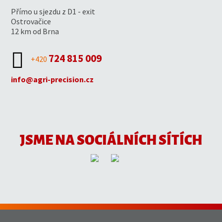
Mobil:
Mobil:
Mobil:
Mobil:
Mobil:
precision.cz
+420 702 160 560
+420 720 965 405
+420 736 125 492
+420 720 820 050
+420 720 851 893
Přímo u sjezdu z D1 - exit
Mobil:
+420 720 860 749
Ostrovačice
12 km od Brna
724 815 009
+420
info@agri-precision.cz
JSME NA SOCIÁLNÍCH SÍTÍCH