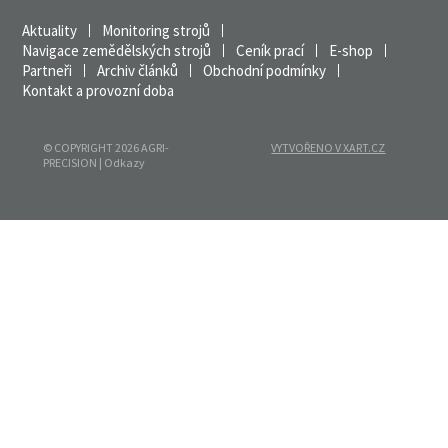
Aktuality
Monitoring strojů
Navigace zemědělských strojů
Ceník prací
E-shop
Partneři
Archiv článků
Obchodní podmínky
Kontakt a provozní doba
© COPYRIGHT 2026 AGRI-
VYTVOŘENO V XART.CZ
PRECISION |
Odkazy