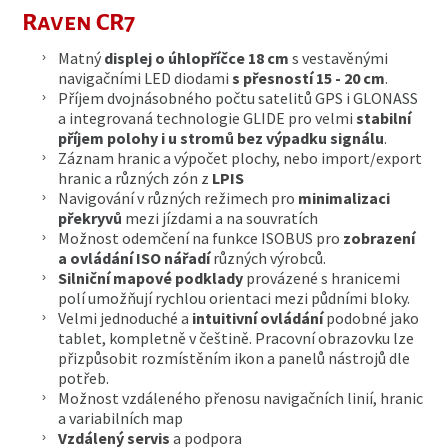
Raven CR7
Matný
displej o úhlopříčce 18 cm
s vestavěnými
navigačními LED diodami
s přesností 15 - 20 cm
.
Příjem dvojnásobného počtu satelitů GPS i GLONASS
a integrovaná technologie GLIDE pro velmi
stabilní
příjem polohy i u stromů bez výpadku signálu
.
Záznam hranic a výpočet plochy, nebo import/export
hranic a různých zón z
LPIS
Navigování v různých režimech pro
minimalizaci
překryvů
mezi jízdami a na souvratích
Možnost odemčení na funkce ISOBUS pro
zobrazení
a ovládání ISO nářadí
různých výrobců.
Silniční mapové podklady
provázené s hranicemi
polí umožňují rychlou orientaci mezi půdními bloky.
Velmi jednoduché a
intuitivní ovládání
podobné jako
tablet, kompletně v češtině. Pracovní obrazovku lze
přizpůsobit rozmístěním ikon a panelů nástrojů dle
potřeb.
Možnost vzdáleného přenosu navigačních linií, hranic
a variabilních map
Vzdálený servis
a podpora