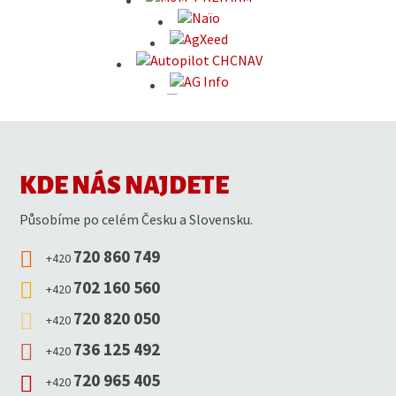
KDE NÁS NAJDETE
Působíme po celém Česku a Slovensku.
720 860 749
+420
702 160 560
+420
720 820 050
+420
736 125 492
+420
720 965 405
+420