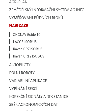
AGRI-PLAN
ZEMĚDĚLSKÝ INFORMAČNÍ SYSTÉM AG INFO
VYMĚŘOVÁNÍ PŮDNÍCH BLOKŮ
NAVIGACE
CHCNAV Guide 10
LACOS ISOBUS
Raven CR7 ISOBUS
Raven CR12 ISOBUS
AUTOPILOTY
POLNÍ ROBOTY
VARIABILNÍ APLIKACE
VYPÍNÁNÍ SEKCÍ
KOREKČNÍ SIGNÁLY A RTK STANICE
SBĚR AGRONOMICKÝCH DAT