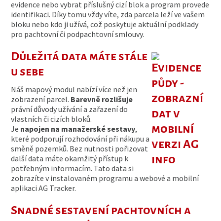
evidence nebo vybrat příslušný cizí blok a program provede
identifikaci. Díky tomu vždy víte, zda parcela leží ve vašem
bloku nebo kdo ji užívá, což poskytuje aktuální podklady
pro pachtovní či podpachtovní smlouvy.
Důležitá data máte stále
u sebe
Náš mapový modul nabízí více než jen
zobrazení parcel.
Barevně rozlišuje
právní důvody užívání a zařazení do
vlastních či cizích bloků.
Je
napojen na manažerské sestavy
,
které podporují rozhodování při nákupu a
směně pozemků. Bez nutnosti pořizovat
další data máte okamžitý přístup k
potřebným informacím. Tato data si
zobrazíte v instalovaném programu a webové a mobilní
aplikaci AG Tracker.
Snadné sestavení pachtovních a