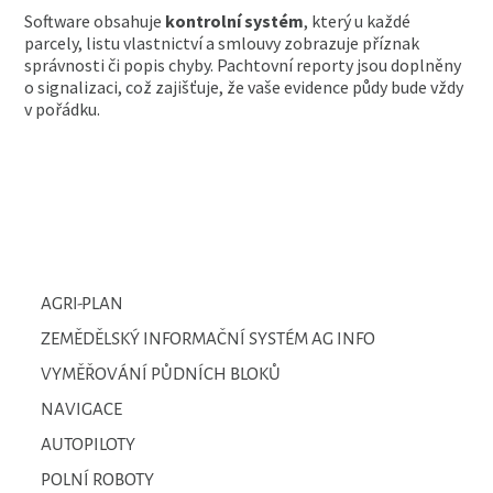
Software obsahuje
kontrolní systém
, který u každé
parcely, listu vlastnictví a smlouvy zobrazuje příznak
správnosti či popis chyby. Pachtovní reporty jsou doplněny
o signalizaci, což zajišťuje, že vaše evidence půdy bude vždy
v pořádku.
AGRI-PLAN
ZEMĚDĚLSKÝ INFORMAČNÍ SYSTÉM AG INFO
VYMĚŘOVÁNÍ PŮDNÍCH BLOKŮ
NAVIGACE
AUTOPILOTY
POLNÍ ROBOTY