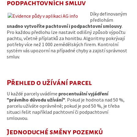
podpachtovních smluv
Díky definovaným
předlohám
snadno vytvoříte pachtovní i podpachtovní smlouvy
.
Pro každou předlohu lze nastavit odlišný způsob výpočtu
pachtu, včetně příplatků za honitbu. Algoritmy pokrývají
potřeby více než 1 000 zemědělských firem. Kontrolní
systém vás upozorní na případné chyby a zajistí správnost
smluv.
Přehled o užívání parcel
U každé parcely uvádíme
procentuální vyjádření
"právního důvodu užívání"
. Pokud je hodnota nad 50 %,
parcelu užíváte oprávněně; pokud je pod 50 %, je třeba
situaci řešit například pachtovní či podpachtovní
smlouvou.
Jednoduché směny pozemků