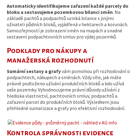
Automaticky identifikujeme zařazení každé parcely do
bloku a sestavujeme pozemkovou bilanci směn
. Na
základě pachtů a podpachtů vzniká bilance s jinými
uživateli půdních bloků, vyjádřená v hektarech a korunách.
Samozřejmostí je zobrazení směn na mapách a snadné
sestavení podpachtovních smluv pro výdej pozemků.
Podklady pro nákupy a
manažerská rozhodnutí
Sumární sestavy a grafy
vám pomohou při rozhodování o
podpachtech, nákupech a směnách. Vždy víte, jak máte
právně podloženo užívání produkčních bloků a kdo užívá
vaše pozemky. Vyhodnocujeme právní důvody užívání z
hlediska vlastnictví, pachtovních smluv, podpachtů a
zařazení parcel do produkčních bloků. Výsledkem jsou
přehledné sumarizace a grafy pro efektivní rozhodování.
Kontrola správnosti evidence