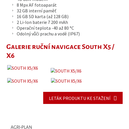
8 Mpx AF fotoaparát
32 GB interní paměť
16 GB SD karta (až 128 GB)
2 Li-Ion baterie 7 200 mAh
Operační teplota -40 až 80 °C
Odolný vůči prachu a vodě (IP67)
Galerie ruční navigace South X5 /
X6
LETÁK PRODUKTU KE STAŽENÍ
AGRI-PLAN