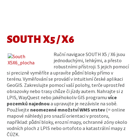
SOUTH X5 / X6
Ruční navigace SOUTH X5 / X6 jsou
jednoduchými, lehkými, a přesto
robustními přístroji. S jejich pomocí
si precizně vyměříte a upravíte půdní bloky přímo v
terénu. Vyměřování se provádí v intuitivní české aplikaci
GeoGIS. Zakreslujte pomocí vaší polohy, terče uprostřed
obrazovky nebo trasy chůze či jízdy autem. Nahrajte si z
LPIS, WayQuest nebo jakéhokoliv GIS programu
více
pozemků najednou
a upravujte je nezávisle na sobě.
Používejte
neomezené množství WMS vrstev
(= online
mapové náhledy) pro snazší orientaci v prostoru,
například: půdní bloky, erozní mapy, ochranné zóny okolo
vodních ploch z LPIS nebo ortofoto a katastrální mapy z
ČÚZK.