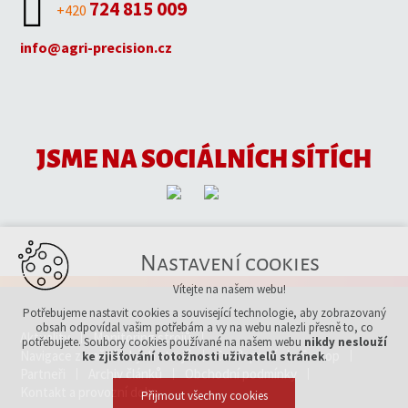
724 815 009
+420
info@agri-precision.cz
JSME NA SOCIÁLNÍCH SÍTÍCH
Nastavení cookies
Vítejte na našem webu!
Potřebujeme nastavit cookies a související technologie, aby zobrazovaný
obsah odpovídal vašim potřebám a vy na webu nalezli přesně to, co
Aktuality
Monitoring strojů
potřebujete. Soubory cookies používané na našem webu
nikdy neslouží
Navigace zemědělských strojů
Ceník prací
E-shop
ke zjišťování totožnosti uživatelů stránek
.
Partneři
Archiv článků
Obchodní podmínky
Kontakt a provozní doba
Přijmout všechny cookies